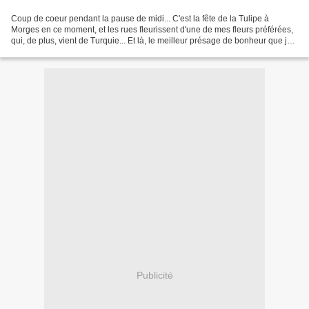
Coup de coeur pendant la pause de midi... C'est la fête de la Tulipe à
Morges en ce moment, et les rues fleurissent d'une de mes fleurs préférées,
qui, de plus, vient de Turquie... Et là, le meilleur présage de bonheur que je
pouvais trouver par hasard...le...
Publicité