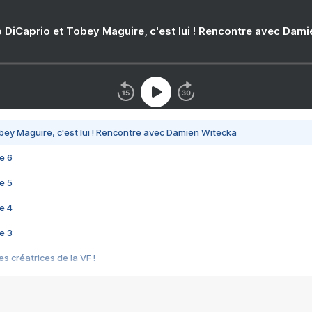
 DiCaprio et Tobey Maguire, c'est lui ! Rencontre avec Dam
bey Maguire, c'est lui ! Rencontre avec Damien Witecka
e 6
e 5
e 4
e 3
s créatrices de la VF !
e 2
e 1