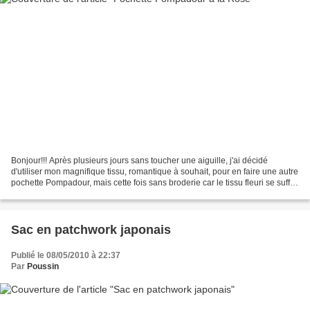
Bonjour!!! Après plusieurs jours sans toucher une aiguille, j'ai décidé
d'utiliser mon magnifique tissu, romantique à souhait, pour en faire une autre
pochette Pompadour, mais cette fois sans broderie car le tissu fleuri se suffit
à lui-même... Le résultat...
Sac en patchwork japonais
Publié le 08/05/2010 à 22:37
Par
Poussin