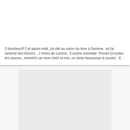
O bonheur!!! Cet après-midi, j'ai été au salon du livre à Genève...et j'ai
ramené des trésors... 2 livres de cuisine: -Cuisine orientale -Poulet (à toutes
les sauces...mmmh!) car mon chéri et moi, on aime beaucoup le poulet... Et
aussi: un livre de contes...