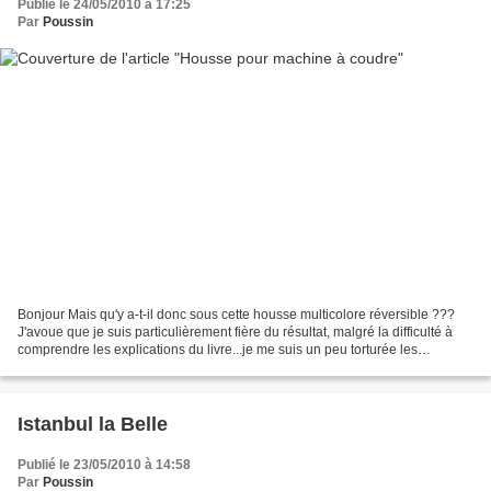
Publié le 24/05/2010 à 17:25
Par
Poussin
Bonjour Mais qu'y a-t-il donc sous cette housse multicolore réversible ???
J'avoue que je suis particulièrement fière du résultat, malgré la difficulté à
comprendre les explications du livre...je me suis un peu torturée les
méninges avant de décider de...
Istanbul la Belle
Publié le 23/05/2010 à 14:58
Par
Poussin