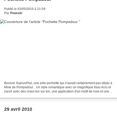
Publié le 02/05/2010 à 21:59
Par
Poussin
Bonsoir Aujourd'hui, une jolie pochette qui n'aurait certainement pas déplu à
Mme de Pompadour... Un style romantique avec un magnifique tissu écru et
nacré avec des roses ton sur ton, une application d'un motif de rose et une
coulisse dans un tissu à...
29 avril 2010