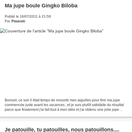
Ma jupe boule Gingko Biloba
Publié le 16/07/2011 à 21:59
Par
Poussin
Bonsoir, ce soir il était temps de ressortir mes aiguilles pour finir ma jupe
commencée juste avant les vacances...et je suis plutôt satisfaite du résultat
parce que finalement j'ai fait tout à mon idée et j'ai obtenu une jolie jupe
boule...décorée de...
Je patouille, tu patouilles, nous patouillons....