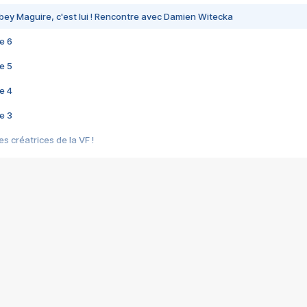
bey Maguire, c'est lui ! Rencontre avec Damien Witecka
e 6
e 5
e 4
e 3
s créatrices de la VF !
e 2
e 1
e Mektoub My Love arrive enfin ! Rencontre avec Shaïn Boumedine et Sal
i : après Toni en famille
elle réalise le bouleversant Dites lui que je l'aime
ais ! Rencontre autour de Vie privée de Rebecca Zlotowski