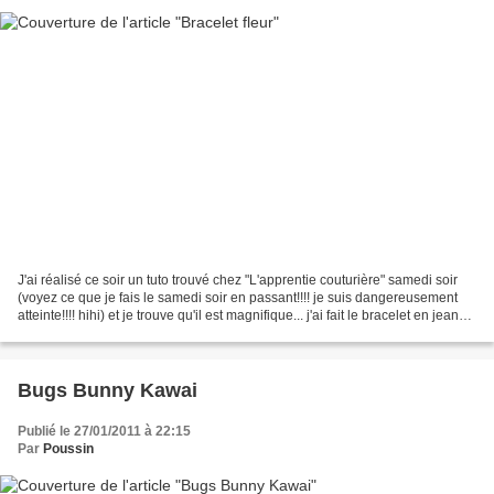
J'ai réalisé ce soir un tuto trouvé chez "L'apprentie couturière" samedi soir
(voyez ce que je fais le samedi soir en passant!!!! je suis dangereusement
atteinte!!!! hihi) et je trouve qu'il est magnifique... j'ai fait le bracelet en jeans
avec un bouton...
Bugs Bunny Kawai
Publié le 27/01/2011 à 22:15
Par
Poussin