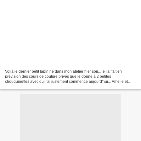
Voilà le dernier petit lapin né dans mon atelier hier soir... je l'ai fait en
prévision des cours de couture privés que je donne à 2 petites
chouquinettes avec qui j'ai justement commencé aujourd'hui... Amélie et
Nadine... un après-midi de rêve, elles...