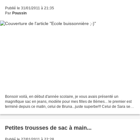
Publié le 31/01/2011 à 21:35
Par
Poussin
Bonsoir voilà, en début d'année scolaire, je vous avais présenté un
magnifique sac en jeans, modèle pour mes filles de 8èmes... le premier est
terminé depuis ce matin, celui de Bruna...juste superbe!!! Celui de Sara sera
en photo la semaine prochaine...
Petites trousses de sac à main...
Publié le 27/01/2011 à 22:28