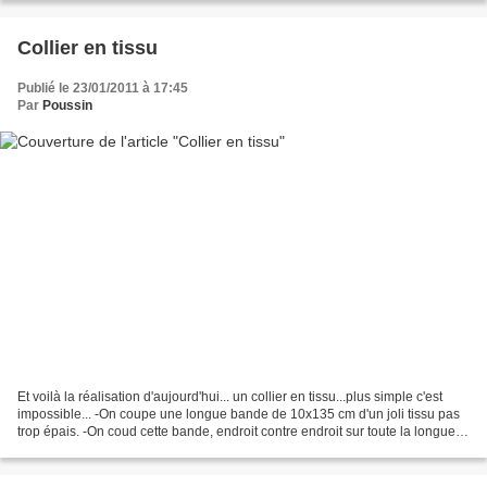
Collier en tissu
Publié le 23/01/2011 à 17:45
Par
Poussin
Et voilà la réalisation d'aujourd'hui... un collier en tissu...plus simple c'est
impossible... -On coupe une longue bande de 10x135 cm d'un joli tissu pas
trop épais. -On coud cette bande, endroit contre endroit sur toute la longueur,
puis on la retourne,...