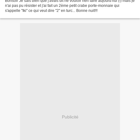
Bonsoir Je sais bien que j'avais dit ne vouloir rien faire aujourd'hui (!) mais je
n'ai pas pu résister et j'ai fait un 2ème petit crabe porte-monnaie qui
s'appelle "Iki" ce qui veut dire "2" en turc... Bonne nuit!!!
Publicité