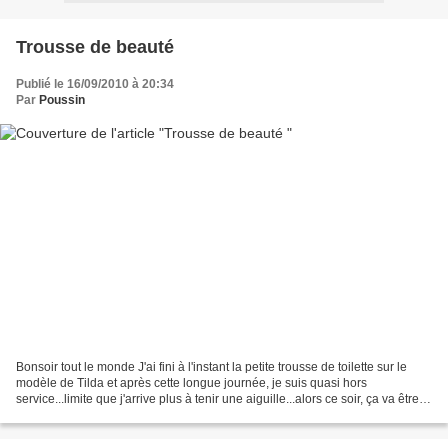
Trousse de beauté
Publié le 16/09/2010 à 20:34
Par
Poussin
Bonsoir tout le monde J'ai fini à l'instant la petite trousse de toilette sur le
modèle de Tilda et après cette longue journée, je suis quasi hors
service...limite que j'arrive plus à tenir une aiguille...alors ce soir, ça va être
repos forcé histoire...