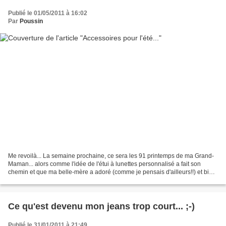
Publié le 01/05/2011 à 16:02
Par
Poussin
Me revoilà... La semaine prochaine, ce sera les 91 printemps de ma Grand-
Maman... alors comme l'idée de l'étui à lunettes personnalisé a fait son
chemin et que ma belle-mère a adoré (comme je pensais d'ailleurs!!) et bien
j'en ai fait un autre pour ma...
Ce qu'est devenu mon jeans trop court... ;-)
Publié le 31/01/2011 à 21:49