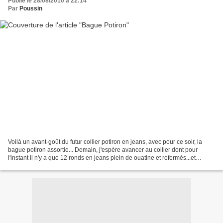
Publié le 28/08/2010 à 22:14
Par
Poussin
Voilà un avant-goût du futur collier potiron en jeans, avec pour ce soir, la
bague potiron assortie... Demain, j'espère avancer au collier dont pour
l'instant il n'y a que 12 ronds en jeans plein de ouatine et refermés...et
terminer aussi ma broderie...