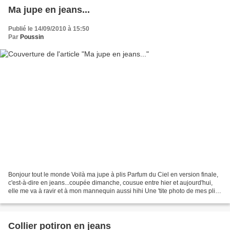
Ma jupe en jeans...
Publié le 14/09/2010 à 15:50
Par
Poussin
Bonjour tout le monde Voilà ma jupe à plis Parfum du Ciel en version finale,
c'est-à-dire en jeans...coupée dimanche, cousue entre hier et aujourd'hui,
elle me va à ravir et à mon mannequin aussi hihi Une 'tite photo de mes plis
de pro de 2.5 cm pour...
Collier potiron en jeans