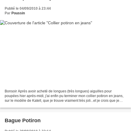
Publié le 04/09/2010 à 23:44
Par
Poussin
Bonsoir Après avoir acheté de longues (très longues) aiguilles pour
poupées hier après-midi, j'ai enfin pu terminer mon collier potiron en jeans,
sur le modèle de Katell, que je trouve vraiment très joli...et je crois que je
vais suivre ses bons conseils...
Bague Potiron