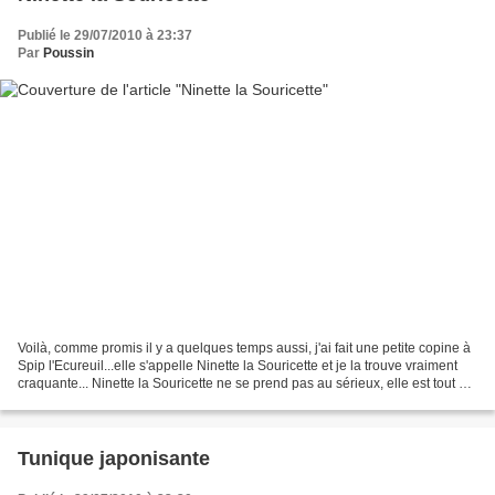
Publié le 29/07/2010 à 23:37
Par
Poussin
Voilà, comme promis il y a quelques temps aussi, j'ai fait une petite copine à
Spip l'Ecureuil...elle s'appelle Ninette la Souricette et je la trouve vraiment
craquante... Ninette la Souricette ne se prend pas au sérieux, elle est tout de
rose vêtue et...
Tunique japonisante