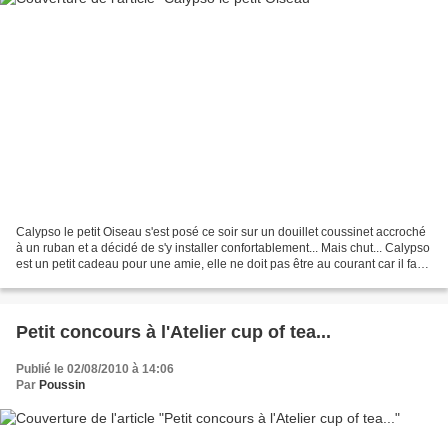
Calypso le petit Oiseau s'est posé ce soir sur un douillet coussinet accroché
à un ruban et a décidé de s'y installer confortablement... Mais chut... Calypso
est un petit cadeau pour une amie, elle ne doit pas être au courant car il faut
garder la surprise......
Petit concours à l'Atelier cup of tea...
Publié le 02/08/2010 à 14:06
Par
Poussin