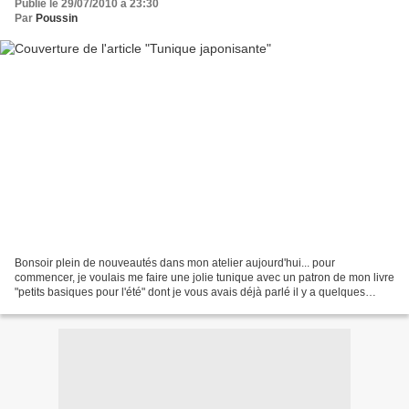
Publié le 29/07/2010 à 23:30
Par
Poussin
Bonsoir plein de nouveautés dans mon atelier aujourd'hui... pour
commencer, je voulais me faire une jolie tunique avec un patron de mon livre
"petits basiques pour l'été" dont je vous avais déjà parlé il y a quelques
temps...et même que, dans la même...