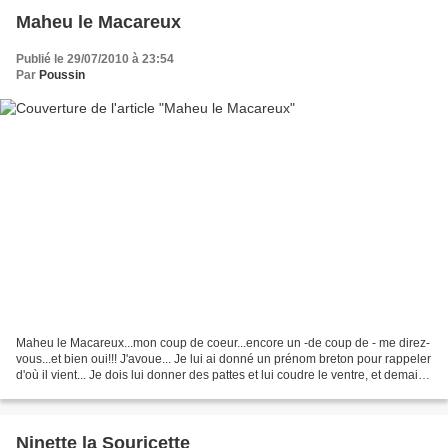
Maheu le Macareux
Publié le 29/07/2010 à 23:54
Par
Poussin
Maheu le Macareux...mon coup de coeur...encore un -de coup de - me direz-
vous...et bien oui!!! J'avoue... Je lui ai donné un prénom breton pour rappeler
d'où il vient... Je dois lui donner des pattes et lui coudre le ventre, et demain
je le mettrai dans...
Ninette la Souricette