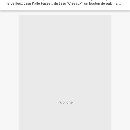
merveilleux tissu Kaffe Fassett, du tissu "Ciseaux", un bouton de patch à
l'effigie de jolis ciseaux et...
Publicité