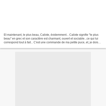
Et maintenant, le plus beau, Calixte, évidemment... Calixte signifie "le plus
beau" en grec et son caractère est charmant, ouvert et sociable...ce qui lui
correspond tout à fait... C'est une commande de ma petite puce, et, je dois
avouer, elle attend...