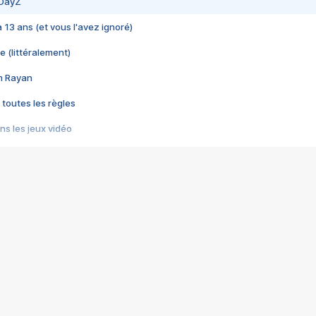
 DayZ
 a 13 ans (et vous l'avez ignoré)
e (littéralement)
im Rayan
 toutes les règles
s les jeux vidéo
us choquant de Rockstar ? - Le scandale BULLY
e plus moche de Steam
du RÊVE tourne au CAUCHEMAR
pendant 8 heures
it… à tort
umiliés par un jeu vidéo
ire - Final Fantasy 8