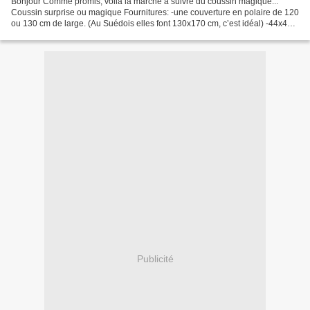
Bonjour Comme promis, voilà la marche à suivre du coussin magique...
Coussin surprise ou magique Fournitures: -une couverture en polaire de 120
ou 130 cm de large. (Au Suédois elles font 130x170 cm, c’est idéal) -44x44
cm de ouatine en plaque ou de molleton...
Publicité