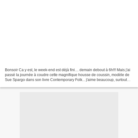
Bonsoir Ca y est, le week-end est déjà fini.... demain debout à 6h!!! Mais j'ai
passé la journée à coudre cette magnifique housse de coussin, modèle de
Sue Spargo dans son livre Contemporary Folk... j'aime beaucoup, surtout
que les matières sont mélangées...