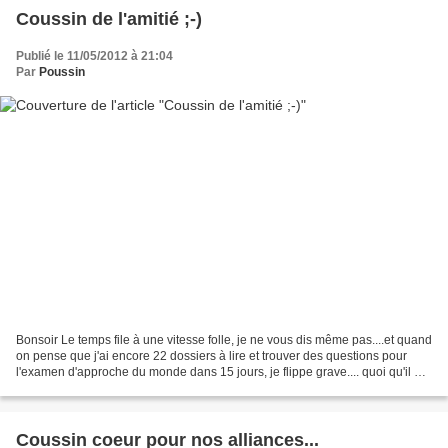
Coussin de l'amitié ;-)
Publié le 11/05/2012 à 21:04
Par
Poussin
Bonsoir Le temps file à une vitesse folle, je ne vous dis même pas....et quand
on pense que j'ai encore 22 dossiers à lire et trouver des questions pour
l'examen d'approche du monde dans 15 jours, je flippe grave.... quoi qu'il en
soit j'ai quand même...
Coussin coeur pour nos alliances...