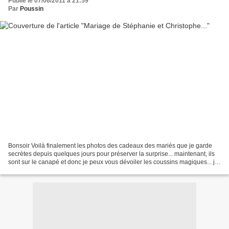
Publié le 07/06/2011 à 21:59
Par
Poussin
Bonsoir Voilà finalement les photos des cadeaux des mariés que je garde
secrètes depuis quelques jours pour préserver la surprise... maintenant, ils
sont sur le canapé et donc je peux vous dévoiler les coussins magiques... j'ai
fait un emballage entièrement...