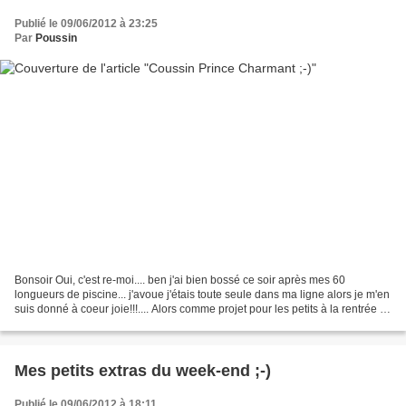
Publié le 09/06/2012 à 23:25
Par
Poussin
Bonsoir Oui, c'est re-moi.... ben j'ai bien bossé ce soir après mes 60
longueurs de piscine... j'avoue j'étais toute seule dans ma ligne alors je m'en
suis donné à coeur joie!!!.... Alors comme projet pour les petits à la rentrée je
veux faire un coussin...
Mes petits extras du week-end ;-)
Publié le 09/06/2012 à 18:11