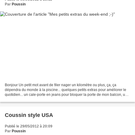
Par
Poussin
Bonjour Un petit mot avant de filer nager un kilomètre ou plus, ça, ça
dépendra du monde à la piscine... quelques petits extras pour améliorer le
quotidien... un cale-porte en jeans pour bloquer la porte de mon balcon, un
chapeau de pluie en toile cirée...vu...
Coussin style USA
Publié le 29/05/2012 à 20:09
Par
Poussin