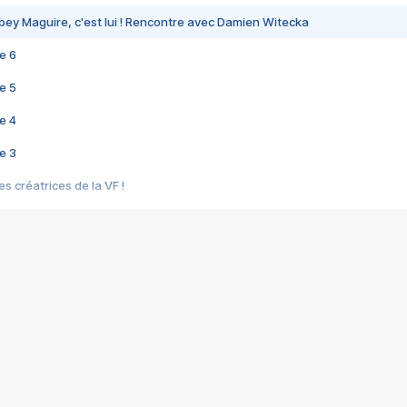
bey Maguire, c'est lui ! Rencontre avec Damien Witecka
e 6
e 5
e 4
e 3
s créatrices de la VF !
e 2
e 1
e Mektoub My Love arrive enfin ! Rencontre avec Shaïn Boumedine et Sal
i : après Toni en famille
elle réalise le bouleversant Dites lui que je l'aime
ais ! Rencontre autour de Vie privée de Rebecca Zlotowski