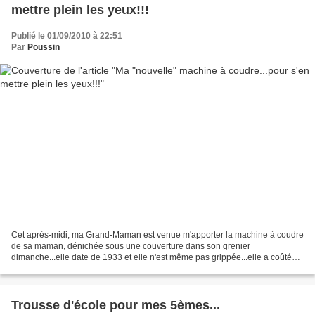
mettre plein les yeux!!!
Publié le 01/09/2010 à 22:51
Par
Poussin
Cet après-midi, ma Grand-Maman est venue m'apporter la machine à coudre
de sa maman, dénichée sous une couverture dans son grenier
dimanche...elle date de 1933 et elle n'est même pas grippée...elle a coûté
435.-, une fortune pour l'époque... Je l'ai mise...
Trousse d'école pour mes 5èmes...