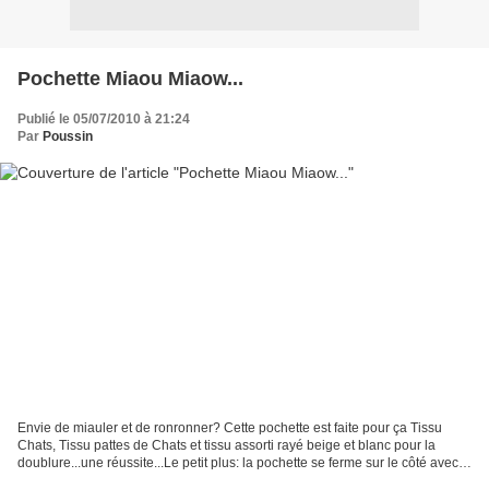
Pochette Miaou Miaow...
Publié le 05/07/2010 à 21:24
Par
Poussin
Envie de miauler et de ronronner? Cette pochette est faite pour ça Tissu
Chats, Tissu pattes de Chats et tissu assorti rayé beige et blanc pour la
doublure...une réussite...Le petit plus: la pochette se ferme sur le côté avec
un joli ruban et j'ai laissé...