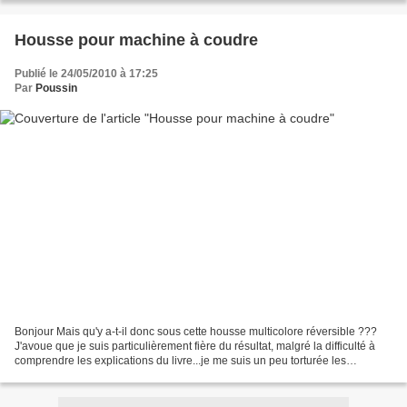
Housse pour machine à coudre
Publié le 24/05/2010 à 17:25
Par
Poussin
Bonjour Mais qu'y a-t-il donc sous cette housse multicolore réversible ???
J'avoue que je suis particulièrement fière du résultat, malgré la difficulté à
comprendre les explications du livre...je me suis un peu torturée les
méninges avant de décider de...