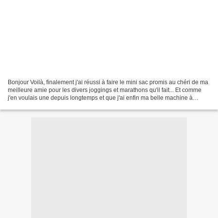
Bonjour Voilà, finalement j'ai réussi à faire le mini sac promis au chéri de ma
meilleure amie pour les divers joggings et marathons qu'il fait... Et comme
j'en voulais une depuis longtemps et que j'ai enfin ma belle machine à
coudre.... le pique-épingles...