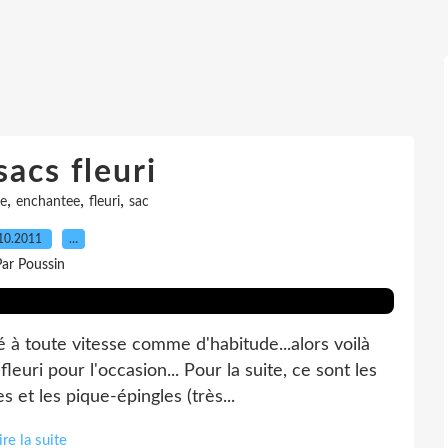
sacs fleuri
,
,
,
e
enchantee
fleuri
sac
10.2011
…
ar Poussin
 à toute vitesse comme d'habitude...alors voilà
leuri pour l'occasion... Pour la suite, ce sont les
t les pique-épingles (très...
ire la suite