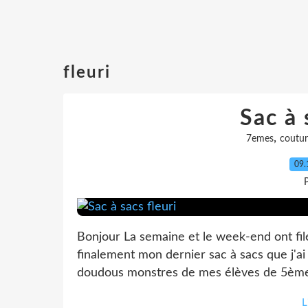
fleuri
Sac à 
,
7emes
coutur
09.
P
Bonjour La semaine et le week-end ont filé
finalement mon dernier sac à sacs que j'ai f
doudous monstres de mes élèves de 5èmes e
L