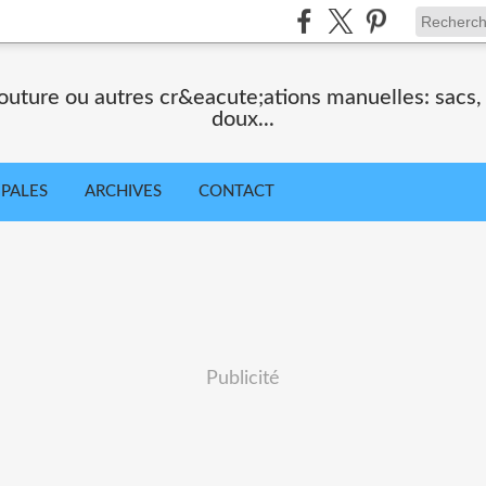
uture ou autres cr&eacute;ations manuelles: sacs
doux...
IPALES
ARCHIVES
CONTACT
Publicité