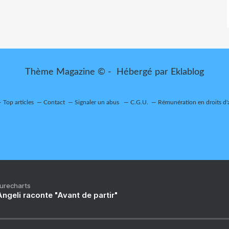
Thème Magazine © - Hébergé par
Eklablog
Top articles
Contact
Signaler un abus
C.G.U.
Rémunération en droits d'
Purecharts
ngeli raconte "Avant de partir"