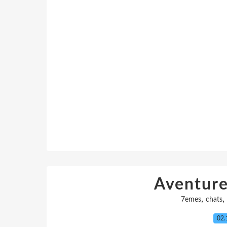
Aventures
,
,
7emes
chats
02.