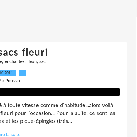
sacs fleuri
,
,
,
e
enchantee
fleuri
sac
10.2011
…
ar Poussin
 à toute vitesse comme d'habitude...alors voilà
leuri pour l'occasion... Pour la suite, ce sont les
t les pique-épingles (très...
ire la suite