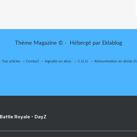
Thème Magazine © - Hébergé par
Eklablog
Top articles
Contact
Signaler un abus
C.G.U.
Rémunération en droits d'
 Battle Royale - DayZ