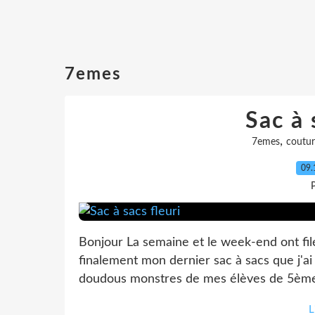
7emes
Sac à 
,
7emes
coutur
09.
P
Bonjour La semaine et le week-end ont filé
finalement mon dernier sac à sacs que j'ai f
doudous monstres de mes élèves de 5èmes e
L