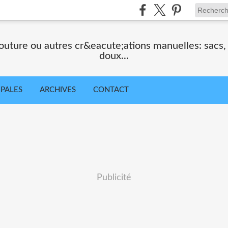
uture ou autres cr&eacute;ations manuelles: sacs
doux...
IPALES
ARCHIVES
CONTACT
Publicité