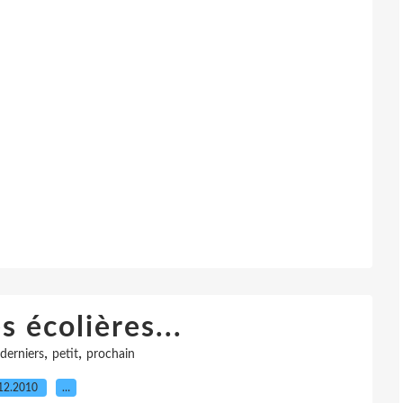
 écolières...
,
,
derniers
petit
prochain
12.2010
…