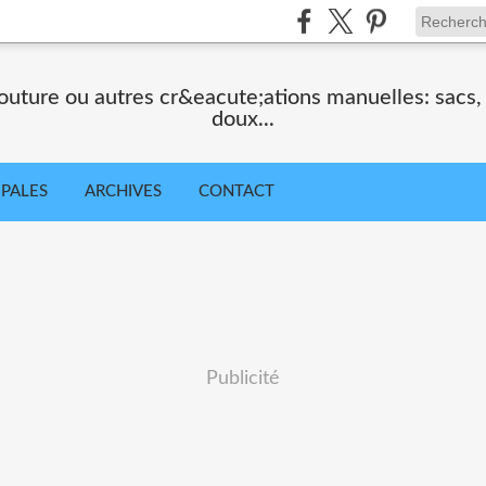
uture ou autres cr&eacute;ations manuelles: sacs
doux...
IPALES
ARCHIVES
CONTACT
Publicité