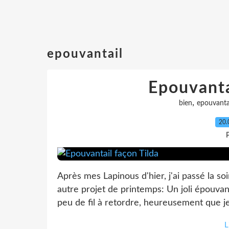
epouvantail
Epouvanta
,
bien
epouvanta
20.
P
Après mes Lapinous d'hier, j'ai passé la s
autre projet de printemps: Un joli épouvanta
peu de fil à retordre, heureusement que je 
L