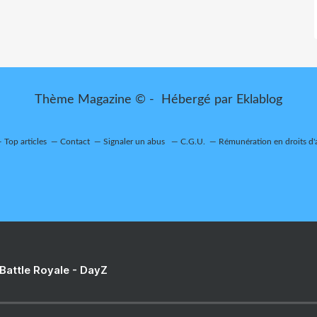
Thème Magazine © - Hébergé par
Eklablog
Top articles
Contact
Signaler un abus
C.G.U.
Rémunération en droits d'
 Battle Royale - DayZ