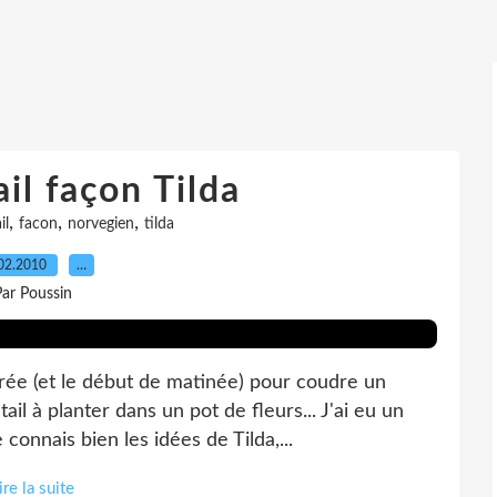
il façon Tilda
,
,
,
il
facon
norvegien
tilda
02.2010
…
ar Poussin
oirée (et le début de matinée) pour coudre un
il à planter dans un pot de fleurs... J'ai eu un
connais bien les idées de Tilda,...
ire la suite