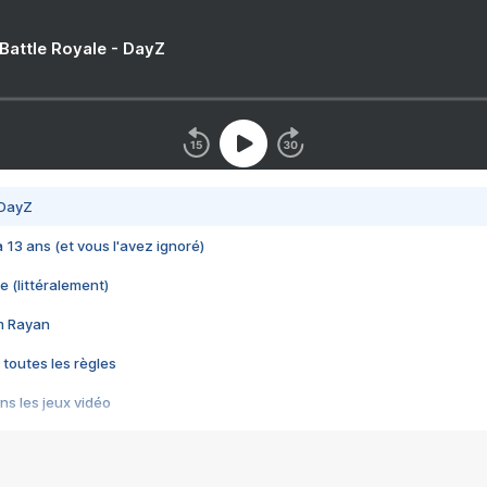
 Battle Royale - DayZ
 DayZ
 a 13 ans (et vous l'avez ignoré)
e (littéralement)
im Rayan
 toutes les règles
s les jeux vidéo
us choquant de Rockstar ? - Le scandale BULLY
e plus moche de Steam