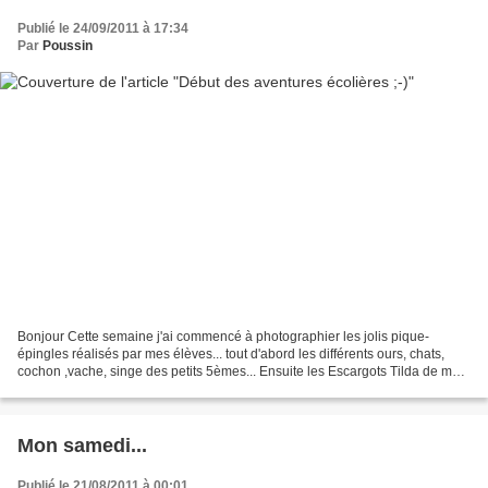
Publié le 24/09/2011 à 17:34
Par
Poussin
Bonjour Cette semaine j'ai commencé à photographier les jolis pique-
épingles réalisés par mes élèves... tout d'abord les différents ours, chats,
cochon ,vache, singe des petits 5èmes... Ensuite les Escargots Tilda de mes
7VSB: Puis les étiquettes de valise...
Mon samedi...
Publié le 21/08/2011 à 00:01