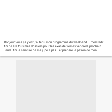
Bonjour Voilà ça y est: j'ai tenu mon programme du week-end.... mercredi:
fini de lire tous mes dossiers pour les exas de 9èmes vendredi prochain...
Jeudi: fini la ceinture de ma jupe à plis... et préparé le patron de mon
pantacourt à mes mesures... la...