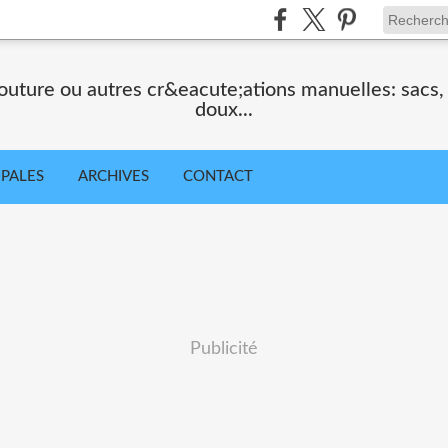
uture ou autres cr&eacute;ations manuelles: sacs
doux...
IPALES
ARCHIVES
CONTACT
Publicité