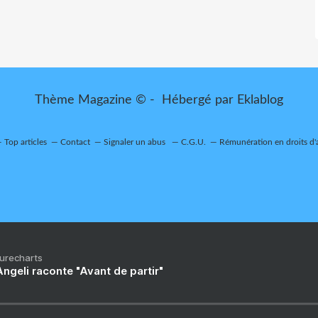
Thème Magazine © - Hébergé par
Eklablog
Top articles
Contact
Signaler un abus
C.G.U.
Rémunération en droits d'
Purecharts
ngeli raconte "Avant de partir"