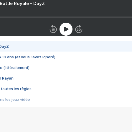
 Battle Royale - DayZ
 DayZ
 a 13 ans (et vous l'avez ignoré)
e (littéralement)
im Rayan
 toutes les règles
s les jeux vidéo
us choquant de Rockstar ? - Le scandale BULLY
e plus moche de Steam
du RÊVE tourne au CAUCHEMAR