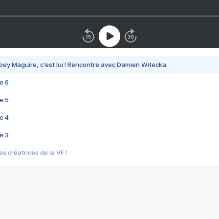
bey Maguire, c'est lui ! Rencontre avec Damien Witecka
e 6
e 5
e 4
e 3
s créatrices de la VF !
e 2
e 1
e Mektoub My Love arrive enfin ! Rencontre avec Shaïn Boumedine et Sal