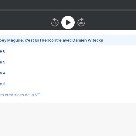
bey Maguire, c'est lui ! Rencontre avec Damien Witecka
e 6
e 5
e 4
e 3
s créatrices de la VF !
e 2
e 1
e Mektoub My Love arrive enfin ! Rencontre avec Shaïn Boumedine et Sal