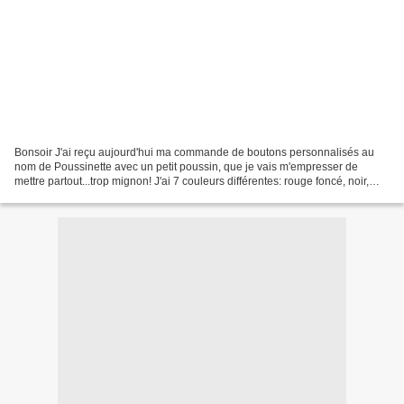
Bonsoir J'ai reçu aujourd'hui ma commande de boutons personnalisés au
nom de Poussinette avec un petit poussin, que je vais m'empresser de
mettre partout...trop mignon! J'ai 7 couleurs différentes: rouge foncé, noir,
kaki, bleu, turquoise, rose et mauve......