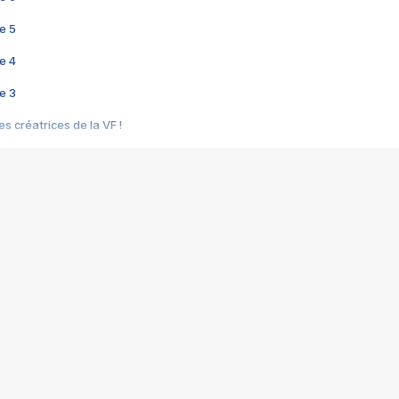
e 5
e 4
e 3
s créatrices de la VF !
e 2
e 1
e Mektoub My Love arrive enfin ! Rencontre avec Shaïn Boumedine et Sal
i : après Toni en famille
elle réalise le bouleversant Dites lui que je l'aime
ais ! Rencontre autour de Vie privée de Rebecca Zlotowski
 de Marguerite, Grave... Rencontre avec Ella Rumpf
 Les Rêveurs, un film intime sur la santé mentale