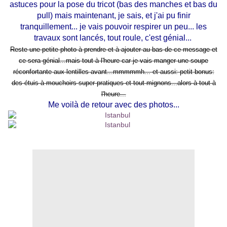
astuces pour la pose du tricot (bas des manches et bas du
pull) mais maintenant, je sais, et j'ai pu finir
tranquillement... je vais pouvoir respirer un peu... les
travaux sont lancés, tout roule, c'est génial...
Reste une petite photo à prendre et à ajouter au bas de ce message et
ce sera génial...mais tout à l'heure car je vais manger une soupe
réconfortante aux lentilles avant...mmmmmh... et aussi: petit bonus:
des étuis à mouchoirs super pratiques et tout mignons...alors à tout à
l'heure...
Me voilà de retour avec des photos...